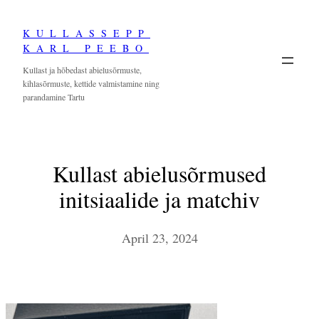
Skip
KULLASSEPP
to
KARL PEEBO
content
Kullast ja hõbedast abielusõrmuste,
kihlasõrmuste, kettide valmistamine ning
parandamine Tartu
Kullast abielusõrmused
initsiaalide ja matchiv
April 23, 2024