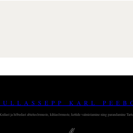
KULLASSEPP KARL PEEB
Kullast ja hõbedast abielusõrmuste, kihlasõrmuste, kettide valmistamine ning parandamine Tart