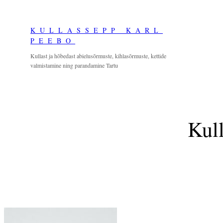
Skip
to
KULLASSEPP KARL
content
PEEBO
Kullast ja hõbedast abielusõrmuste, kihlasõrmuste, kettide
valmistamine ning parandamine Tartu
Kull