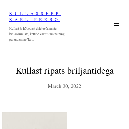
Skip
KULLASSEPP
to
KARL PEEBO
content
Kullast ja hõbedast abielusõrmuste,
kihlasõrmuste, kettide valmistamine ning
parandamine Tartu
Kullast ripats briljantidega
March 30, 2022