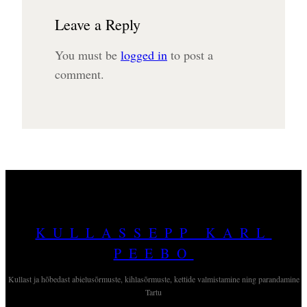
Leave a Reply
You must be
logged in
to post a
comment.
KULLASSEPP KARL
PEEBO
Kullast ja hõbedast abielusõrmuste, kihlasõrmuste, kettide valmistamine ning parandamine
Tartu