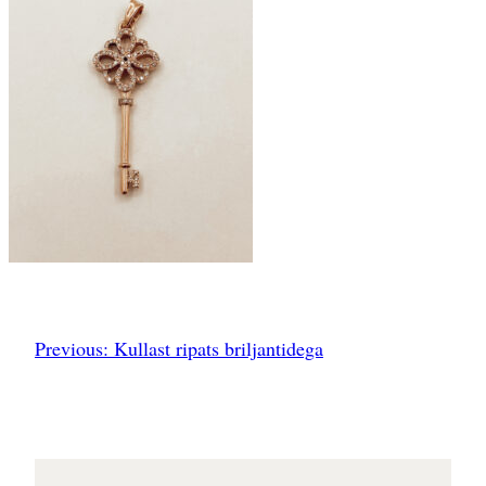
Previous:
Kullast ripats briljantidega