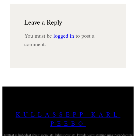
Leave a Reply
You must be
logged in
to post a
comment.
KULLASSEPP KARL
PEEBO
Kullast ja hõbedast abielusõrmuste, kihlasõrmuste, kettide valmistamine ning parandamine