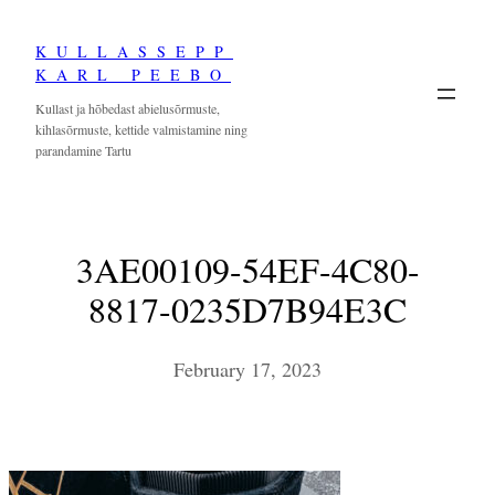
Skip
KULLASSEPP
to
KARL PEEBO
content
Kullast ja hõbedast abielusõrmuste,
kihlasõrmuste, kettide valmistamine ning
parandamine Tartu
3AE00109-54EF-4C80-
8817-0235D7B94E3C
February 17, 2023