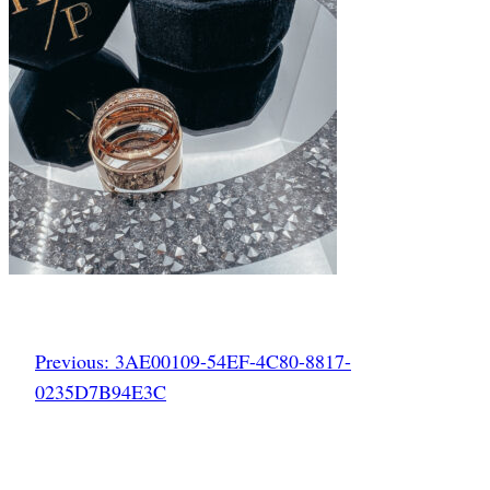
Previous:
3AE00109-54EF-4C80-8817-
0235D7B94E3C