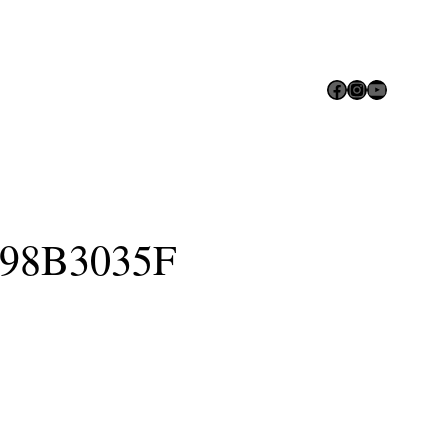
Facebook
Instagram
YouTube
98B3035F