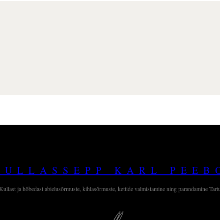
KULLASSEPP KARL PEEB
Kullast ja hõbedast abielusõrmuste, kihlasõrmuste, kettide valmistamine ning parandamine Tart