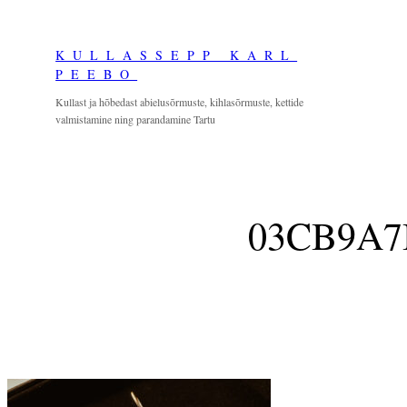
Skip
to
KULLASSEPP KARL
content
PEEBO
Kullast ja hõbedast abielusõrmuste, kihlasõrmuste, kettide
valmistamine ning parandamine Tartu
03CB9A7