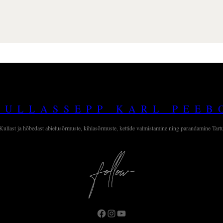
KULLASSEPP KARL PEEB
Kullast ja hõbedast abielusõrmuste, kihlasõrmuste, kettide valmistamine ning parandamine Tart
Facebook
Instagram
YouTube