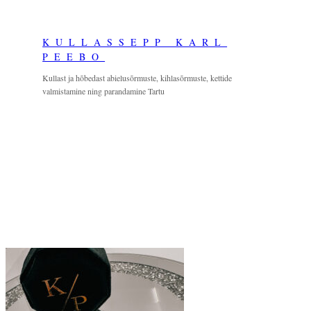
Skip
to
KULLASSEPP KARL
content
PEEBO
Kullast ja hõbedast abielusõrmuste, kihlasõrmuste, kettide
valmistamine ning parandamine Tartu