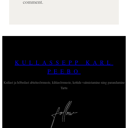
comment.
KULLASSEPP KARL
PEEBO
Kullast ja hõbedast abielusõrmuste, kihlasõrmuste, kettide valmistamine ning parandamine
Tartu