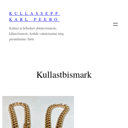
Skip
KULLASSEPP
to
KARL PEEBO
content
Kullast ja hõbedast abielusõrmuste,
kihlasõrmuste, kettide valmistamine ning
parandamine Tartu
Kullastbismark