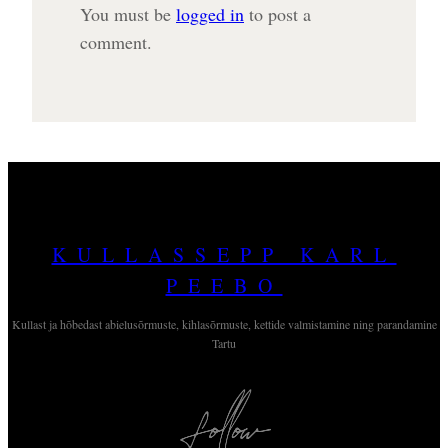
You must be
logged in
to post a
comment.
KULLASSEPP KARL
PEEBO
Kullast ja hõbedast abielusõrmuste, kihlasõrmuste, kettide valmistamine ning parandamine
Tartu