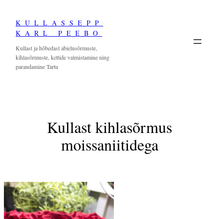
Skip
KULLASSEPP
to
KARL PEEBO
content
Kullast ja hõbedast abielusõrmuste,
kihlasõrmuste, kettide valmistamine ning
parandamine Tartu
Kullast kihlasõrmus
moissaniitidega