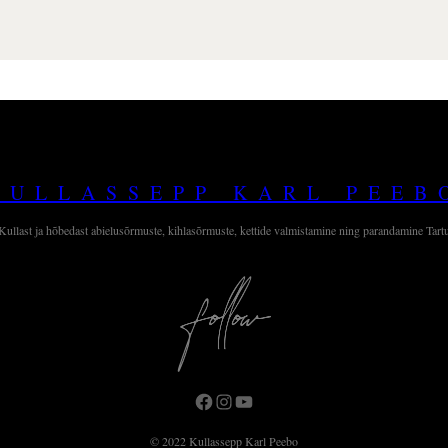
KULLASSEPP KARL PEEB
Kullast ja hõbedast abielusõrmuste, kihlasõrmuste, kettide valmistamine ning parandamine Tart
Facebook
Instagram
YouTube
© 2022 Kullassepp Karl Peebo