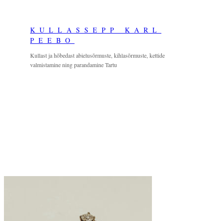
Skip
to
KULLASSEPP KARL
content
PEEBO
Kullast ja hõbedast abielusõrmuste, kihlasõrmuste, kettide
valmistamine ning parandamine Tartu