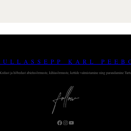
KULLASSEPP KARL PEEB
Kullast ja hõbedast abielusõrmuste, kihlasõrmuste, kettide valmistamine ning parandamine Tart
Facebook
Instagram
YouTube