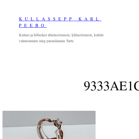
Skip
to
KULLASSEPP KARL
content
PEEBO
Kullast ja hõbedast abielusõrmuste, kihlasõrmuste, kettide
valmistamine ning parandamine Tartu
9333AE1