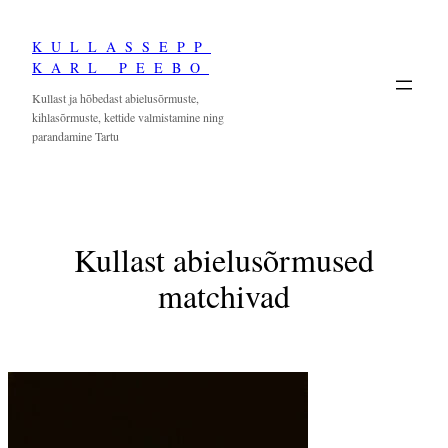
Skip
KULLASSEPP
to
KARL PEEBO
content
Kullast ja hõbedast abielusõrmuste,
kihlasõrmuste, kettide valmistamine ning
parandamine Tartu
Kullast abielusõrmused
matchivad