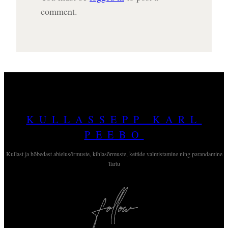
comment.
KULLASSEPP KARL
PEEBO
Kullast ja hõbedast abielusõrmuste, kihlasõrmuste, kettide valmistamine ning parandamine
Tartu